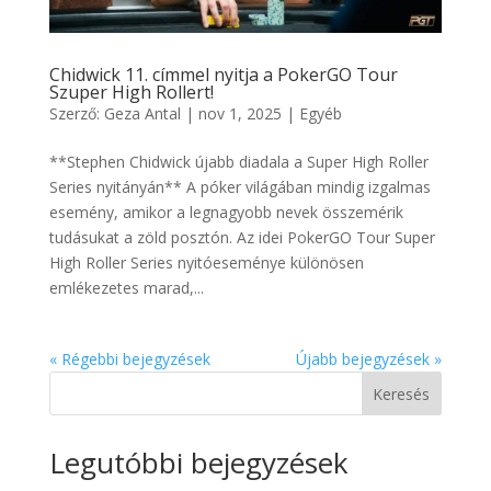
Chidwick 11. címmel nyitja a PokerGO Tour
Szuper High Rollert!
Szerző:
Geza Antal
|
nov 1, 2025
|
Egyéb
**Stephen Chidwick újabb diadala a Super High Roller
Series nyitányán** A póker világában mindig izgalmas
esemény, amikor a legnagyobb nevek összemérik
tudásukat a zöld posztón. Az idei PokerGO Tour Super
High Roller Series nyitóeseménye különösen
emlékezetes marad,...
« Régebbi bejegyzések
Újabb bejegyzések »
Keresés
Legutóbbi bejegyzések