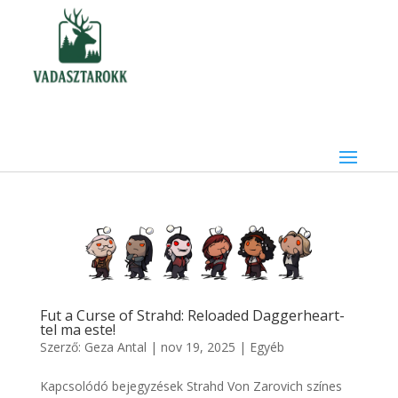
Fut a Curse of Strahd: Reloaded Daggerheart-
tel ma este!
Szerző:
Geza Antal
|
nov 19, 2025
|
Egyéb
Kapcsolódó bejegyzések Strahd Von Zarovich színes