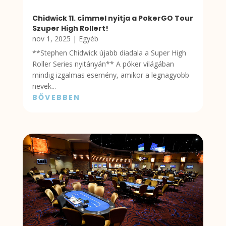
Chidwick 11. címmel nyitja a PokerGO Tour
Szuper High Rollert!
nov 1, 2025
|
Egyéb
**Stephen Chidwick újabb diadala a Super High
Roller Series nyitányán** A póker világában
mindig izgalmas esemény, amikor a legnagyobb
nevek...
BŐVEBBEN