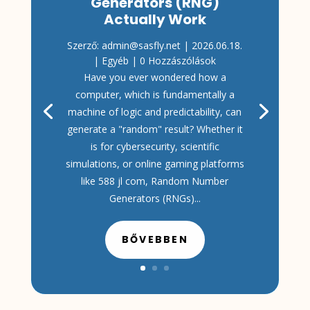
Generators (RNG)
Actually Work
Szerző:
admin@sasfly.net
|
2026.06.18.
|
Egyéb
| 0 Hozzászólások
Have you ever wondered how a
computer, which is fundamentally a
machine of logic and predictability, can
generate a "random" result? Whether it
is for cybersecurity, scientific
simulations, or online gaming platforms
like 588 jl com, Random Number
Generators (RNGs)...
BŐVEBBEN