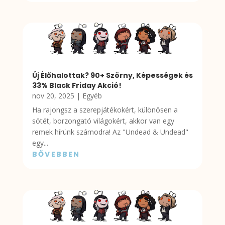
Új Élőhalottak? 90+ Szörny, Képességek és
33% Black Friday Akció!
nov 20, 2025
|
Egyéb
Ha rajongsz a szerepjátékokért, különösen a
sötét, borzongató világokért, akkor van egy
remek hírünk számodra! Az "Undead & Undead"
egy...
BŐVEBBEN