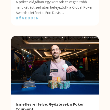
A póker világában egy korszak ér véget: több
mint két évtized után befejeződik a Global Poker
Awards története. Eric Davis,...
BŐVEBBEN
Ismétlésre ítélve: Győztesek a Poker
Tour-on!