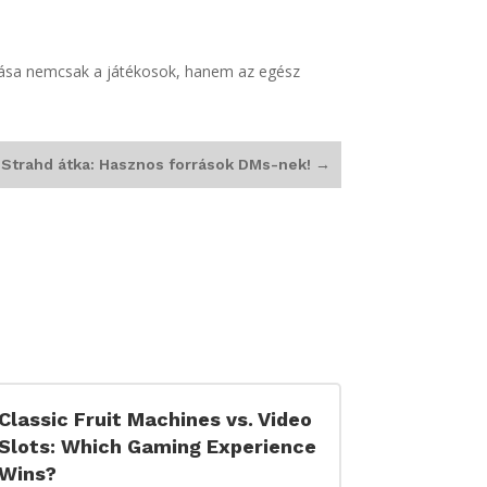
sítása nemcsak a játékosok, hanem az egész
Strahd átka: Hasznos források DMs-nek!
→
Classic Fruit Machines vs. Video
Slots: Which Gaming Experience
Wins?