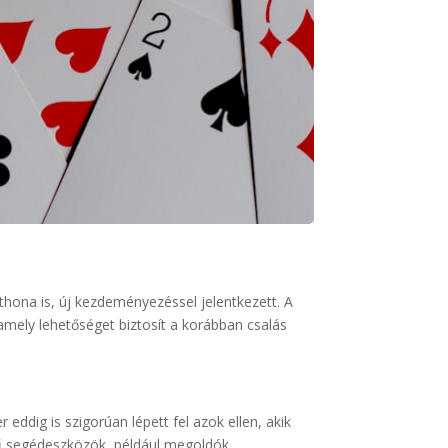
hona is, új kezdeményezéssel jelentkezett. A
amely lehetőséget biztosít a korábban csalás
eddig is szigorúan lépett fel azok ellen, akik
ejű segédeszközök, például megoldók