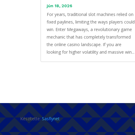
jún 18, 2026
For years, traditional slot machines relied on
fixed paylines, limiting the ways players could
win. Enter Megaways, a revolutionary game
mechanic that has completely transformed
the online casino landscape. If you are
looking for higher volatility and massive win...
Készítette:
Sasflynet