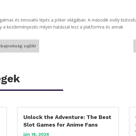
zgalmas és innovatív lépés a póker világában. A második esély bizto
gy a kezdeményezés milyen hatással lesz a platformra és annak
bajnokság zajlik!
égek
Unlock the Adventure: The Best
Slot Games for Anime Fans
jún 18, 2026