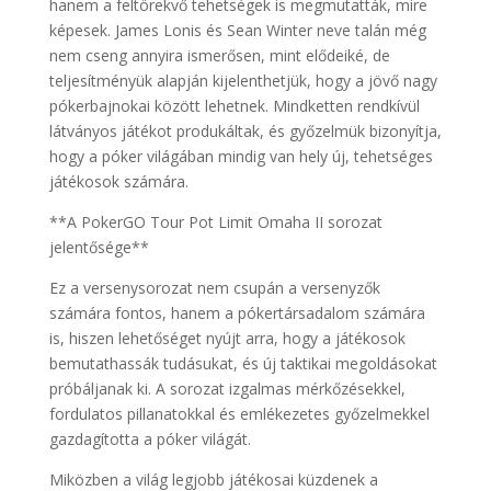
hanem a feltörekvő tehetségek is megmutatták, mire
képesek. James Lonis és Sean Winter neve talán még
nem cseng annyira ismerősen, mint elődeiké, de
teljesítményük alapján kijelenthetjük, hogy a jövő nagy
pókerbajnokai között lehetnek. Mindketten rendkívül
látványos játékot produkáltak, és győzelmük bizonyítja,
hogy a póker világában mindig van hely új, tehetséges
játékosok számára.
**A PokerGO Tour Pot Limit Omaha II sorozat
jelentősége**
Ez a versenysorozat nem csupán a versenyzők
számára fontos, hanem a pókertársadalom számára
is, hiszen lehetőséget nyújt arra, hogy a játékosok
bemutathassák tudásukat, és új taktikai megoldásokat
próbáljanak ki. A sorozat izgalmas mérkőzésekkel,
fordulatos pillanatokkal és emlékezetes győzelmekkel
gazdagította a póker világát.
Miközben a világ legjobb játékosai küzdenek a