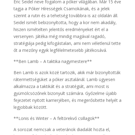
Eric Seidel neve fogalom a póker világában. Már 15 éve
tagja a Póker Hírességek Csarnokának, és a jelek
szerint a rutin és a tehetség továbbra is az oldalán áll.
Seidel ismét bebizonyította, hogy a kor nem akadály,
hiszen ismételten jelentős eredményeket ért el a
versenyen. Játéka még mindig magával ragadó,
stratégiája pedig kifogástalan, ami nem véletlenül tette
őt a mezőny egyik legfélelmetesebb játékosává.
**Ben Lamb – A taktika nagymestere**
Ben Lamb is azok közé tartozik, akik már bizonyították
rátermettségüket a póker asztalánál. Lamb ügyesen
alkalmazza a taktikát és a stratégiát, ami most is
gyümölcsözőnek bizonyult számára. Győzelme újabb
fejezetet nyitott karrierjében, és megerősítette helyét a
legjobbak között.
**Lonis és Winter – A feltörekvő csillagok**
A sorozat nemcsak a veteránok diadalát hozta el,