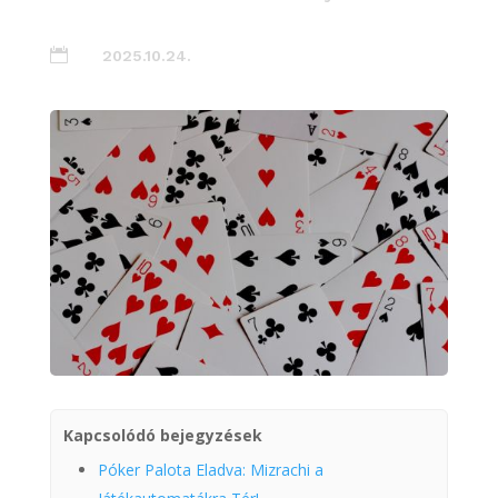

2025.10.24.
Kapcsolódó bejegyzések
Póker Palota Eladva: Mizrachi a