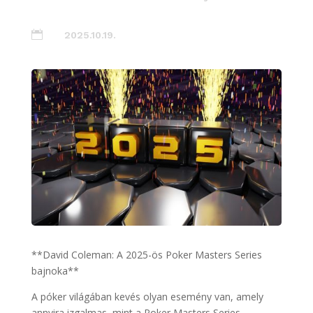

2025.10.19.
**David Coleman: A 2025-ös Poker Masters Series
bajnoka**
A póker világában kevés olyan esemény van, amely
annyira izgalmas, mint a Poker Masters Series,