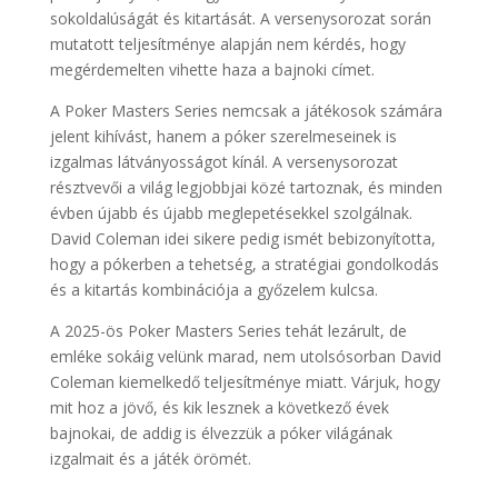
sokoldalúságát és kitartását. A versenysorozat során
mutatott teljesítménye alapján nem kérdés, hogy
megérdemelten vihette haza a bajnoki címet.
A Poker Masters Series nemcsak a játékosok számára
jelent kihívást, hanem a póker szerelmeseinek is
izgalmas látványosságot kínál. A versenysorozat
résztvevői a világ legjobbjai közé tartoznak, és minden
évben újabb és újabb meglepetésekkel szolgálnak.
David Coleman idei sikere pedig ismét bebizonyította,
hogy a pókerben a tehetség, a stratégiai gondolkodás
és a kitartás kombinációja a győzelem kulcsa.
A 2025-ös Poker Masters Series tehát lezárult, de
emléke sokáig velünk marad, nem utolsósorban David
Coleman kiemelkedő teljesítménye miatt. Várjuk, hogy
mit hoz a jövő, és kik lesznek a következő évek
bajnokai, de addig is élvezzük a póker világának
izgalmait és a játék örömét.