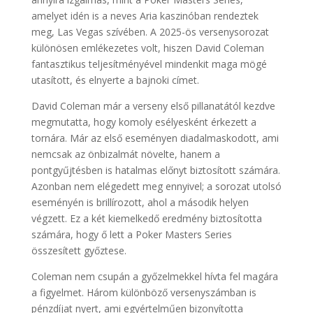
amelyet idén is a neves Aria kaszinóban rendeztek
meg, Las Vegas szívében. A 2025-ös versenysorozat
különösen emlékezetes volt, hiszen David Coleman
fantasztikus teljesítményével mindenkit maga mögé
utasított, és elnyerte a bajnoki címet.
David Coleman már a verseny első pillanatától kezdve
megmutatta, hogy komoly esélyesként érkezett a
tornára. Már az első eseményen diadalmaskodott, ami
nemcsak az önbizalmát növelte, hanem a
pontgyűjtésben is hatalmas előnyt biztosított számára.
Azonban nem elégedett meg ennyivel; a sorozat utolsó
eseményén is brillírozott, ahol a második helyen
végzett. Ez a két kiemelkedő eredmény biztosította
számára, hogy ő lett a Poker Masters Series
összesített győztese.
Coleman nem csupán a győzelmekkel hívta fel magára
a figyelmet. Három különböző versenyszámban is
pénzdíjat nyert, ami egyértelműen bizonyította