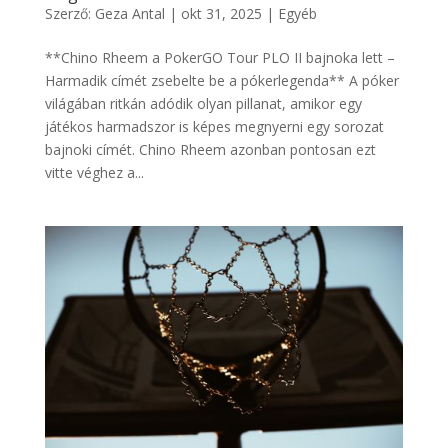
Szerző:
Geza Antal
|
okt 31, 2025
|
Egyéb
**Chino Rheem a PokerGO Tour PLO II bajnoka lett –
Harmadik címét zsebelte be a pókerlegenda** A póker
világában ritkán adódik olyan pillanat, amikor egy
játékos harmadszor is képes megnyerni egy sorozat
bajnoki címét. Chino Rheem azonban pontosan ezt
vitte véghez a...