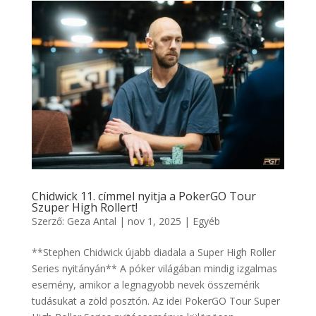
Chidwick 11. címmel nyitja a PokerGO Tour
Szuper High Rollert!
Szerző:
Geza Antal
|
nov 1, 2025
|
Egyéb
**Stephen Chidwick újabb diadala a Super High Roller
Series nyitányán** A póker világában mindig izgalmas
esemény, amikor a legnagyobb nevek összemérik
tudásukat a zöld posztón. Az idei PokerGO Tour Super