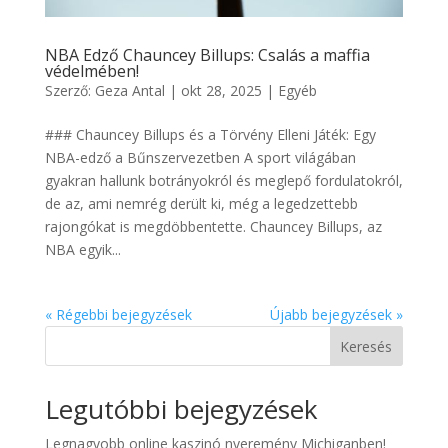
NBA Edző Chauncey Billups: Csalás a maffia
védelmében!
Szerző:
Geza Antal
|
okt 28, 2025
|
Egyéb
### Chauncey Billups és a Törvény Elleni Játék: Egy
NBA-edző a Bűnszervezetben A sport világában
gyakran hallunk botrányokról és meglepő fordulatokról,
de az, ami nemrég derült ki, még a legedzettebb
rajongókat is megdöbbentette. Chauncey Billups, az
NBA egyik...
« Régebbi bejegyzések
Újabb bejegyzések »
Keresés
Legutóbbi bejegyzések
Legnagyobb online kaszinó nyeremény Michiganben!