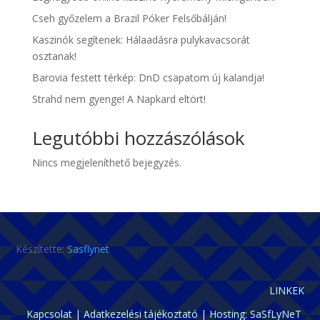
Cseh győzelem a Brazil Póker Felsőbálján!
Kaszinók segítenek: Hálaadásra pulykavacsorát
osztanak!
Barovia festett térkép: DnD csapatom új kalandja!
Strahd nem gyenge! A Napkard eltört!
Legutóbbi hozzászólások
Nincs megjeleníthető bejegyzés.
Készítette:
Sasflynet
LINKEK
Kapcsolat
|
Adatkezelési tájékoztató
|
Hosting: SaSfLyNeT