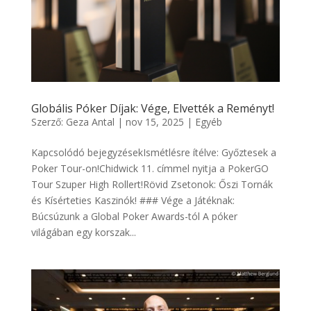
Globális Póker Díjak: Vége, Elvették a Reményt!
Szerző:
Geza Antal
|
nov 15, 2025
|
Egyéb
Kapcsolódó bejegyzésekIsmétlésre ítélve: Győztesek a
Poker Tour-on!Chidwick 11. címmel nyitja a PokerGO
Tour Szuper High Rollert!Rövid Zsetonok: Őszi Tornák
és Kísérteties Kaszinók! ### Vége a Játéknak:
Búcsúzunk a Global Poker Awards-tól A póker
világában egy korszak...